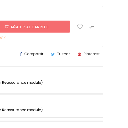

AÑADIR AL CARRITO
OCK
Compartir
Tuitear
Pinterest
er Reassurance module)
er Reassurance module)