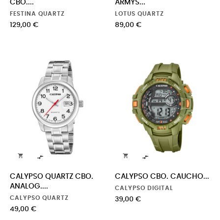
CBO....
ARMYS...
FESTINA QUARTZ
LOTUS QUARTZ
Precio
Precio
129,00 €
89,00 €




CALYPSO QUARTZ CBO.
CALYPSO CBO. CAUCHO...
ANALOG....
CALYPSO DIGITAL
CALYPSO QUARTZ
Precio
39,00 €
Precio
49,00 €